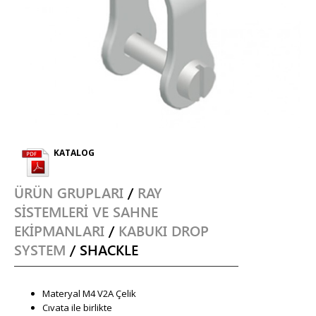
KATALOG
ÜRÜN GRUPLARI
/
RAY
SİSTEMLERİ VE SAHNE
EKİPMANLARI
/
KABUKI DROP
SYSTEM
/ SHACKLE
Materyal M4 V2A Çelik
Cıvata ile birlikte